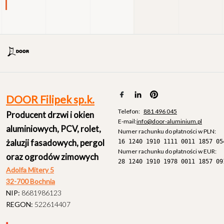
DOOR Filipek sp.k.
Telefon:
881 496 045
Producent drzwi i okien
E-mail:
info@door-aluminium.pl
aluminiowych, PCV, rolet,
żaluzji fasadowych, pergol
oraz ogrodów zimowych
28 1240 1910 1978 0011 1857 09
Adolfa Mitery 5
32-700 Bochnia
NIP:
8681986123
REGON:
522614407