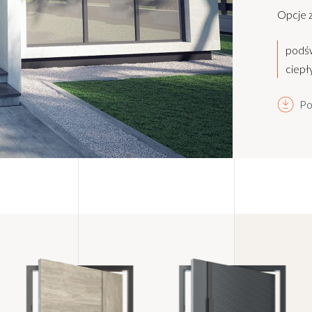
Opcje 
podśw
ciepły
Po