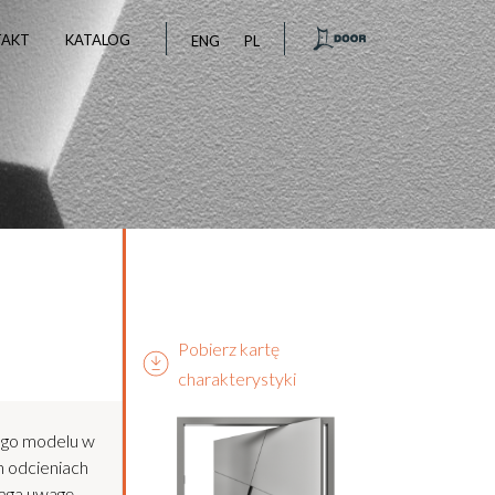
TAKT
KATALOG
ENG
PL
Pobierz kartę
charakterystyki
go modelu w
 odcieniach
iąga uwagę