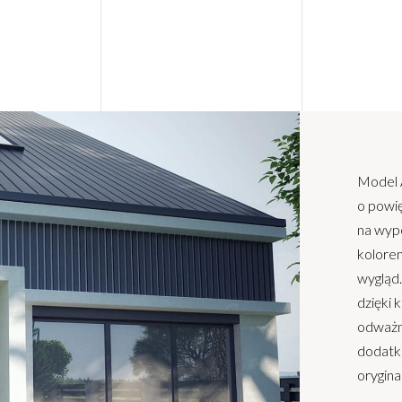
Model A
o powi
na wyp
kolore
wygląd
dzięki 
odważn
dodatk
orygina