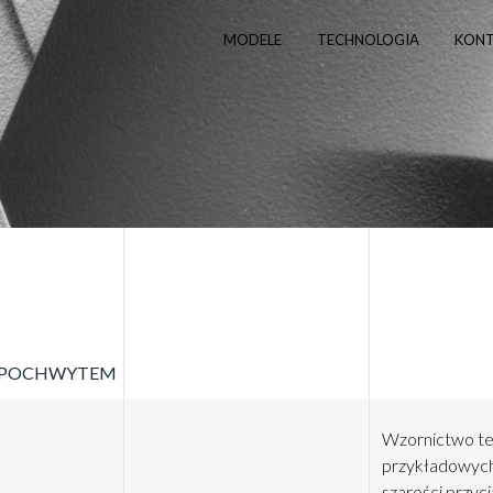
MODELE
TECHNOLOGIA
KON
M POCHWYTEM
Wzornictwo te
przykładowych
szarości przyc