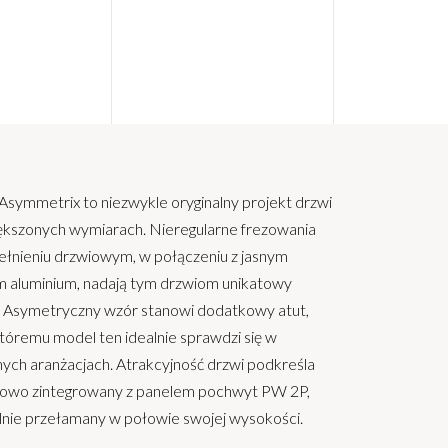
symmetrix to niezwykle oryginalny projekt drzwi
ększonych wymiarach. Nieregularne frezowania
ełnieniu drzwiowym, w połączeniu z jasnym
m aluminium, nadają tym drzwiom unikatowy
. Asymetryczny wzór stanowi dodatkowy atut,
któremu model ten idealnie sprawdzi się w
ych aranżacjach. Atrakcyjność drzwi podkreśla
owo zintegrowany z panelem pochwyt PW 2P,
lnie przełamany w połowie swojej wysokości.