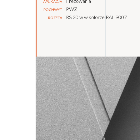
Frezowania
APLIKACJA
PWZ
POCHWYT
RS 20 w w kolorze RAL 9007
ROZETA